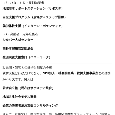
（
3）
ひき
こ
も
り・
長期
無業者
地域
若者
サポート
ステーション（
サポステ）
自立
支援
プログラム（
居場所＋
ステップ
訓練）
就労
体験
支援（
インターン・
ボランティア）
（
4）
高齢
者・
定年
退職
者
シルバー
人材
センター
高齢
者
雇用
安定
助成
金
生涯
現役
支援
窓口（
ハロー
ワーク）
3.
民間・
NPO
と
の
連携
と
制度
の
今後
就労
支援
は
行政
だけ
で
なく、
NPO
法人・
社会
的
企業・
就労
支援
事業
所
と
の
連携
が
不可欠
です。
例えば：
若者
自立
塾（
現在
は
サポステ
に
統合）
地域
共生
社会
モデル
事業
企業
の
障害
者
雇用
支援
コンサルティング
さらに、
近年
では「
伴走
型
支援」
や「
多
機関
連携
型
プラットフォーム（
就労＋