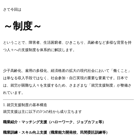
さて今回は
～制度～
ということで、
障害
者、
生活
困窮
者、
ひき
こ
も
り、
高齢
者
など
多様
な
背景
を
持
つ
人々
へ
の
支援
制度
を
体系
的
に
解説
し
ます。
少子
高齢
化、
雇用
の
多様
化、
経済
格差
の
拡大の
現代
社会
において「
働く
こと」
は
単なる
収入
手段
では
なく、
社会
参加・
自己
実現
の
重要
な
要素
です。
日本
で
は、
就労
が
困難
な
人々
を
支援
する
ため、
さまざま
な「
就労
支援
制度」
が
整備
さ
れ
てい
ます。
1.
就労
支援
制度
の
基本
構造
就労
支援
は
主に
以下
の
3
つ
の
柱
から
成り立ち
ます
職業
紹介・
マッチング
支援（
ハロー
ワーク、
ジョブカフェ
等）
職業
訓練・
スキル
向上
支援（
職業
能力
開発
校、
民間
委託
訓練
等）