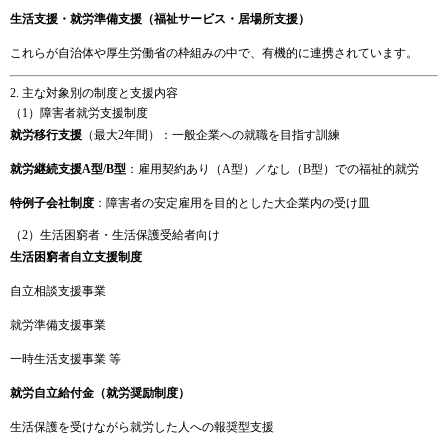
生活
支援・
就労
準備
支援（
福祉
サービス・
居場所
支援）
これら
が
自治体
や
厚生
労働
省
の
枠組み
の
中
で、
有機
的
に
連携
さ
れ
てい
ます。
2.
主
な
対象
別
の
制度
と
支援
内容
（
1）
障害
者
就労
支援
制度
就労
移行
支援
（
最大
2
年間）：
一般
企業
へ
の
就職
を
目指す
訓練
就労
継続
支援
A
型/
B
型
：
雇用
契約
あり（
A
型）／
なし（
B
型）
で
の
福祉
的
就労
特例
子会社
制度
：
障害
者
の
安定
雇用
を
目的
と
した
大
企業
内
の
受け皿
（
2）
生活
困窮
者・
生活
保護
受給
者
向け
生活
困窮
者
自立
支援
制度
自立
相談
支援
事業
就労
準備
支援
事業
一時
生活
支援
事業
等
就労
自立
給付
金（
就労
奨励
制度）
生活
保護
を
受け
ながら
就労
した
人
へ
の
報奨
型
支援