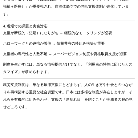
福祉＋
医療）」
が
重要
視
さ
れ、
自治体
単位
で
の
包括
支援
体制
が
進化
し
てい
ま
す。
4.
現場
で
の
課題
と
実務
対応
支援
が
断続
的（
短期）
に
なり
がち →
継続
的
な
モニタリング
が
必要
ハロー
ワーク
と
の
連携
が
希薄 →
情報
共有
の
枠組み
構築
が
重要
支援
者
の
専門
性
と
人数
不足 →
スーパー
ビジョン
制度
や
資格
取得
支援
が
必要
制度
を
生かす
に
は、
単なる
情報
提供
だけ
で
なく、「
利用
者
の
特性
に
応
じ
た
カス
タマイズ」
が
求め
ら
れ
ます。
就労
支援
制度
は、
単なる
雇用
支援
に
とど
ま
ら
ず、
人
の
生き方
や
社会
と
の
つなが
り
を
再
構築
する
重要
な
社会
資源
です。
日本
に
は
多様
な
制度
が
存在
し
ます
が、
そ
れら
を
有機
的
に
組み合わせ、
支援
の「
途
切れ目」
を
防ぐ
こと
が
実務
者
の
腕
の
見
せどころ
です。