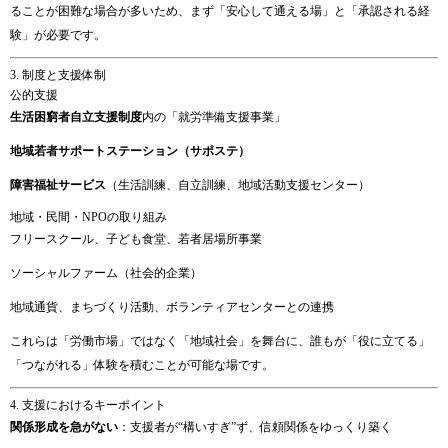
る
こと
が
困難
な
場合
が
多い
ため、
まず「
安
心して
通える
場」
と「
承認
さ
れる
経
験」
が
必要
です。
3.
制度
と
支援
体制
公的
支援
生活
困窮
者
自立
支援
制度
内
の「
就労
準備
支援
事業」
地域
若者
サポート
ステーション（
サポステ）
障害
福祉
サービス
（
生活
訓練、
自立
訓練、
地域
活動
支援
センター）
地域・
民間・
NPO
の
取り組み
フリースクール、
子ども
食堂、
若者
居場所
事業
ソー
シ
ャ
ル
ファーム（
社会
的
企業）
地域
通貨、
まち
づくり
活動、
ボランティア
センター
と
の
連携
これら
は「
労働
市場」
では
なく「
地域
社会」
を
舞台
に、
誰
も
が「
役
に
立てる」
「
つ
ながれる」
体験
を
積む
こと
が
可能
な
場
です。
4.
支援
における
キーポイント
関係
形成
を
急
が
ない
：
支援
者
が“
構
い
すぎ”
ず、
信頼
関係
を
ゆっくり
築く