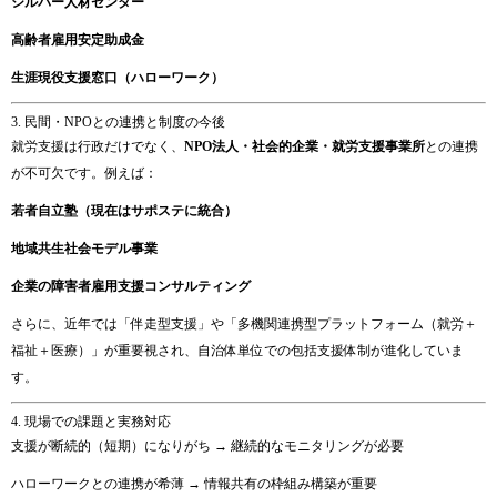
シルバー
人材
センター
高齢
者
雇用
安定
助成
金
生涯
現役
支援
窓口（
ハロー
ワーク）
3.
民間・
NPO
と
の
連携
と
制度
の
今後
就労
支援
は
行政
だけ
で
なく、
NPO
法人・
社会
的
企業・
就労
支援
事業
所
と
の
連携
が
不可欠
です。
例えば：
若者
自立
塾（
現在
は
サポステ
に
統合）
地域
共生
社会
モデル
事業
企業
の
障害
者
雇用
支援
コンサルティング
さらに、
近年
では「
伴走
型
支援」
や「
多
機関
連携
型
プラットフォーム（
就労＋
福祉＋
医療）」
が
重要
視
さ
れ、
自治体
単位
で
の
包括
支援
体制
が
進化
し
てい
ま
す。
4.
現場
で
の
課題
と
実務
対応
支援
が
断続
的（
短期）
に
なり
がち →
継続
的
な
モニタリング
が
必要
ハロー
ワーク
と
の
連携
が
希薄 →
情報
共有
の
枠組み
構築
が
重要