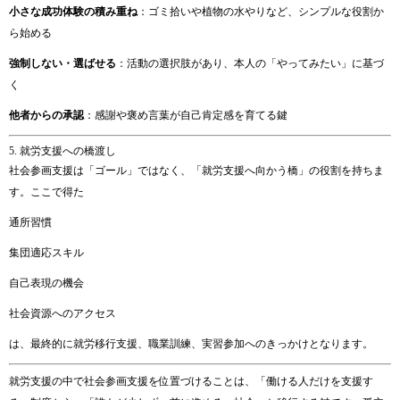
小さな
成功
体験
の
積み重ね
：
ゴミ
拾
いや
植物
の
水
や
り
など、
シンプル
な
役割
か
ら
始める
強制
しない・
選
ば
せる
：
活動
の
選択肢
が
あり、
本人
の「
や
って
みたい」
に
基づ
く
他者
から
の
承認
：
感謝
や
褒
め
言葉
が
自己
肯定
感
を
育てる
鍵
5.
就労
支援
へ
の
橋渡し
社会
参画
支援
は「
ゴール」
では
なく、「
就労
支援
へ
向かう
橋」
の
役割
を
持ち
ま
す。
ここ
で
得
た
通所
習慣
集団
適応
スキル
自己
表現
の
機会
社会
資源
へ
の
アクセス
は、
最終
的
に
就労
移行
支援、
職業
訓練、
実習
参加
へ
のきっかけ
となり
ます。
就労
支援
の
中
で
社会
参画
支援
を
位置づける
こと
は、「
働ける
人
だけ
を
支援
す