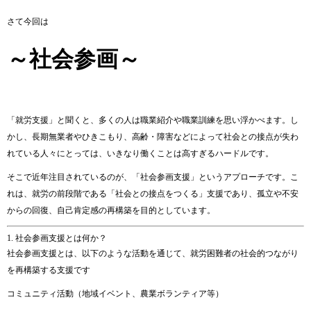
さて今回は
～社会参画～
「
就労
支援」
と
聞く
と、
多く
の
人
は
職業
紹介
や
職業
訓練
を
思い
浮
か
べ
ます。
し
かし、
長期
無業者
や
ひき
こ
も
り、
高齢・
障害
など
によって
社会
と
の
接点
が
失
わ
れ
て
いる
人々
にとって
は、
いきなり
働く
こと
は
高
すぎる
ハードル
です。
そこで
近年
注目
さ
れ
て
いる
の
が、「
社会
参画
支援」
という
アプローチ
です。
こ
れ
は、
就労
の
前
段階
で
ある「
社会
と
の
接点
を
つくる」
支援
で
あり、
孤立
や
不安
から
の
回復、
自己
肯定
感
の
再
構築
を
目的
として
い
ます。
1.
社会
参画
支援
と
は
何
か？
社会
参画
支援
と
は、
以下
の
よう
な
活動
を通じて、
就労
困難
者
の
社会
的
つながり
を
再
構築
する
支援
です
コミュニティ
活動（
地域
イベント、
農業
ボランティア
等）