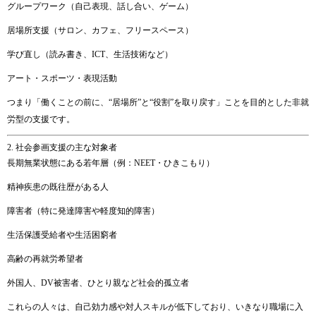
グループ
ワーク（
自己
表現、
話し合い、
ゲーム）
居場所
支援（
サロン、
カフェ、
フリー
スペース）
学び
直し（
読み書き、
ICT、
生活
技術
など）
アート・
スポーツ・
表現
活動
つまり「
働く
こと
の
前
に、“
居場所”
と“
役割”
を
取り戻す」
こと
を
目的
と
した
非
就
労
型
の
支援
です。
2.
社会
参画
支援
の
主
な
対象
者
長期
無業
状態
に
ある
若年
層（
例：
NEET・
ひき
こ
も
り）
精神
疾患
の
既往
歴
が
ある
人
障害
者（
特に
発達
障害
や
軽度
知的
障害）
生活
保護
受給
者
や
生活
困窮
者
高齢
の
再
就労
希望
者
外国
人、
DV
被害
者、
ひとり
親
など
社会
的
孤立
者
これらの
人々
は、
自己
効力
感
や
対人
スキル
が
低下
し
て
おり、
いきなり
職場
に
入