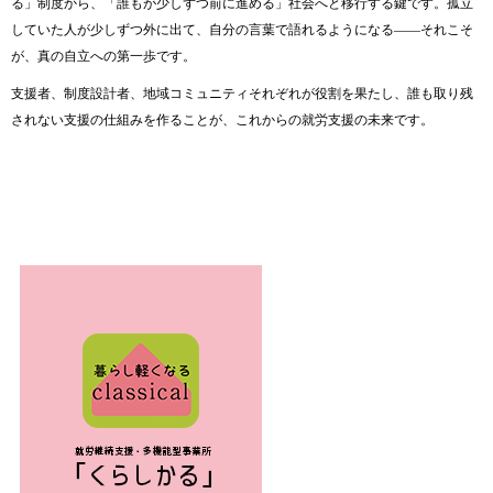
る」
制度
から、「
誰
も
が
少し
ずつ
前
に
進める」
社会
へ
と
移行
する
鍵
です。
孤立
し
てい
た
人
が
少し
ずつ
外
に
出
て、
自分
の
言葉
で
語れる
よう
に
なる――
それ
こそ
が、
真
の
自立
へ
の
第一歩
です。
支援
者、
制度
設計
者、
地域
コミュニティ
それぞれ
が
役割
を
果
た
し、
誰
も
取り
残
さ
れ
ない
支援
の
仕組み
を
作る
こと
が、
これから
の
就労
支援
の
未来
です。