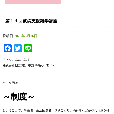
第１１回就労支援雑学講座
投稿日
2025年5月16日
Facebook
Twitter
Line
皆さんこんにちは！
株式会社RELIFE、更新担当の中西です。
さて今回は
～制度～
ということで、
障害
者、
生活
困窮
者、
ひき
こ
も
り、
高齢
者
など
多様
な
背景
を
持