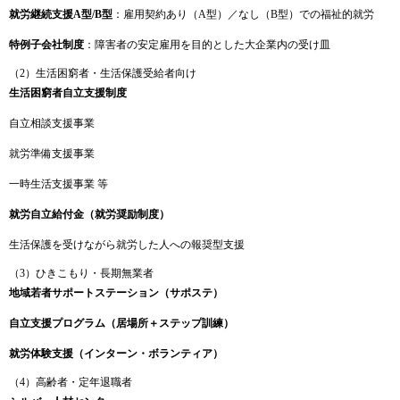
就労
継続
支援
A
型/
B
型
：
雇用
契約
あり（
A
型）／
なし（
B
型）
で
の
福祉
的
就労
特例
子会社
制度
：
障害
者
の
安定
雇用
を
目的
と
した
大
企業
内
の
受け皿
（
2）
生活
困窮
者・
生活
保護
受給
者
向け
生活
困窮
者
自立
支援
制度
自立
相談
支援
事業
就労
準備
支援
事業
一時
生活
支援
事業
等
就労
自立
給付
金（
就労
奨励
制度）
生活
保護
を
受け
ながら
就労
した
人
へ
の
報奨
型
支援
（
3）
ひき
こ
も
り・
長期
無業者
地域
若者
サポート
ステーション（
サポステ）
自立
支援
プログラム（
居場所＋
ステップ
訓練）
就労
体験
支援（
インターン・
ボランティア）
（
4）
高齢
者・
定年
退職
者