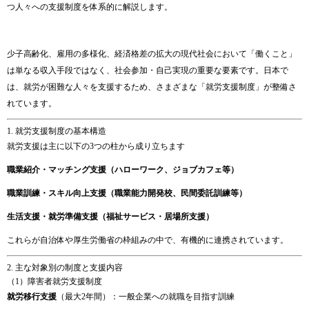
つ
人々
へ
の
支援
制度
を
体系
的
に
解説
し
ます。
少子
高齢
化、
雇用
の
多様
化、
経済
格差
の
拡大の
現代
社会
において「
働く
こと」
は
単なる
収入
手段
では
なく、
社会
参加・
自己
実現
の
重要
な
要素
です。
日本
で
は、
就労
が
困難
な
人々
を
支援
する
ため、
さまざま
な「
就労
支援
制度」
が
整備
さ
れ
てい
ます。
1.
就労
支援
制度
の
基本
構造
就労
支援
は
主に
以下
の
3
つ
の
柱
から
成り立ち
ます
職業
紹介・
マッチング
支援（
ハロー
ワーク、
ジョブカフェ
等）
職業
訓練・
スキル
向上
支援（
職業
能力
開発
校、
民間
委託
訓練
等）
生活
支援・
就労
準備
支援（
福祉
サービス・
居場所
支援）
これら
が
自治体
や
厚生
労働
省
の
枠組み
の
中
で、
有機
的
に
連携
さ
れ
てい
ます。
2.
主
な
対象
別
の
制度
と
支援
内容
（
1）
障害
者
就労
支援
制度
就労
移行
支援
（
最大
2
年間）：
一般
企業
へ
の
就職
を
目指す
訓練