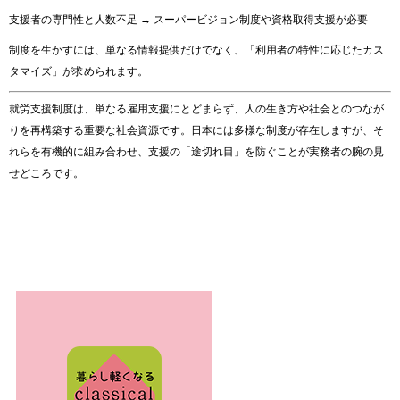
支援
者
の
専門
性
と
人数
不足 →
スーパー
ビジョン
制度
や
資格
取得
支援
が
必要
制度
を
生かす
に
は、
単なる
情報
提供
だけ
で
なく、「
利用
者
の
特性
に
応
じ
た
カス
タマイズ」
が
求め
ら
れ
ます。
就労
支援
制度
は、
単なる
雇用
支援
に
とど
ま
ら
ず、
人
の
生き方
や
社会
と
の
つなが
り
を
再
構築
する
重要
な
社会
資源
です。
日本
に
は
多様
な
制度
が
存在
し
ます
が、
そ
れら
を
有機
的
に
組み合わせ、
支援
の「
途
切れ目」
を
防ぐ
こと
が
実務
者
の
腕
の
見
せどころ
です。