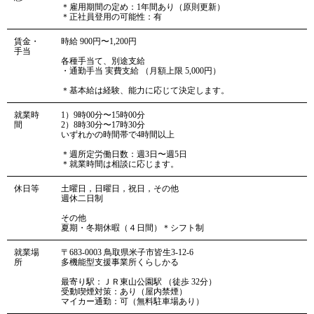
＊雇用期間の定め：1年間あり（原則更新）
＊正社員登用の可能性：有
賃金・
時給 900円〜1,200円
手当
各種手当て、別途支給
・通勤手当 実費支給 （月額上限 5,000円）
＊基本給は経験、能力に応じて決定します。
就業時
1）9時00分〜15時00分
間
2）8時30分〜17時30分
いずれかの時間帯で4時間以上
＊週所定労働日数：週3日〜週5日
＊就業時間は相談に応じます。
休日等
土曜日，日曜日，祝日，その他
週休二日制
その他
夏期・冬期休暇（４日間）＊シフト制
就業場
〒683-0003 鳥取県米子市皆生3-12-6
所
多機能型支援事業所くらしかる
最寄り駅：ＪＲ東山公園駅 （徒歩 32分）
受動喫煙対策：あり（屋内禁煙）
マイカー通勤：可（無料駐車場あり）