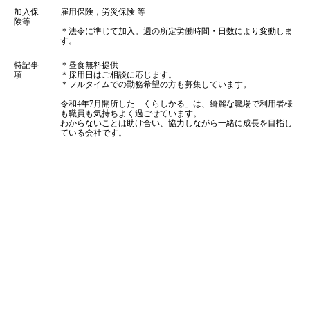
加入保
雇用保険，労災保険 等
険等
＊法令に準じて加入。週の所定労働時間・日数により変動しま
す。
特記事
＊昼食無料提供
項
＊採用日はご相談に応じます。
＊フルタイムでの勤務希望の方も募集しています。
令和4年7月開所した「くらしかる」は、綺麗な職場で利用者様
も職員も気持ちよく過ごせています。
わからないことは助け合い、協力しながら一緒に成長を目指し
ている会社です。
「くらしかる」では、働く仲間の笑顔が利用者様にとっての笑顔に
つながるように、働きやすい環境づくりに努めております。
求人へのご応募は、下記よりお問い合わせページへと進み、メール
フォームからメッセージをお送りください。募集内容に関する疑問