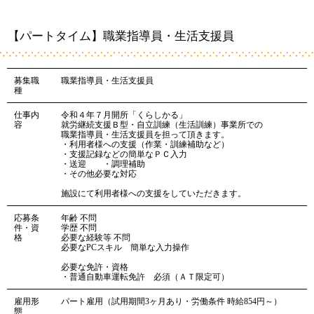
【パートタイム】職業指導員・生活支援員
募集職
職業指導員・生活支援員
種
仕事内
令和４年７月開所「くらしかる」
容
就労継続支援Ｂ型・自立訓練（生活訓練）事業所での
職業指導員・生活支援員を担って頂きます。
・利用者様への支援（作業・訓練補助など）
・支援記録などの簡単なＰＣ入力
・送迎 ・調理補助
・その他必要な対応
施設にて利用者様への支援をしていただきます。
応募条
年齢 不問
件・資
学歴 不問
格
必要な経験等 不問
必要なPCスキル 簡単な入力操作
必要な免許・資格
・普通自動車運転免許 必須（ＡＴ限定可）
雇用形
パート雇用（試用期間3ヶ月あり・労働条件 時給854円～）
態