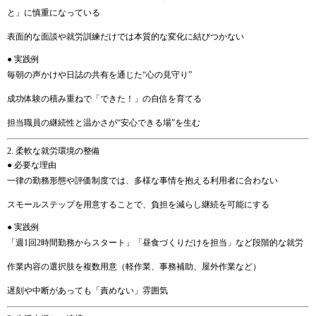
と」に慎重になっている
表面的な面談や就労訓練だけでは本質的な変化に結びつかない
● 実践例
毎朝の声かけや日誌の共有を通じた“心の見守り”
成功体験の積み重ねで「できた！」の自信を育てる
担当職員の継続性と温かさが“安心できる場”を生む
2. 柔軟な就労環境の整備
● 必要な理由
一律の勤務形態や評価制度では、多様な事情を抱える利用者に合わない
スモールステップを用意することで、負担を減らし継続を可能にする
● 実践例
「週1回2時間勤務からスタート」「昼食づくりだけを担当」など段階的な就労
作業内容の選択肢を複数用意（軽作業、事務補助、屋外作業など）
遅刻や中断があっても「責めない」雰囲気