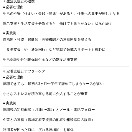
3. 生活支援との連携
● 必要な理由
生活の不安（住まい・金銭・健康）があると、仕事への集中が難しくなる
就労支援と生活支援を分断すると「働けても暮らせない」状況が続く
● 実践例
自治体・社協・保健師・医療機関との連携体制を整える
「食事支援」や「通院同行」など非就労領域のサポートも視野に
生活保護や住宅確保給付金などの制度活用支援
4. 定着支援とアフターケア
● 必要な理由
就職できても、最初の3ヶ月〜半年で辞めてしまうケースが多い
小さなストレスが積み重なる前に介入することが重要
● 実践例
就職後の定期面談（月1回〜2回）とメール・電話フォロー
企業との連携（職場定着支援員の配置や相談窓口の設置）
利用者が困った時に「戻れる居場所」を確保