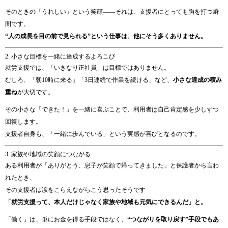
そのときの「うれしい」という笑顔――それは、支援者にとっても胸を打つ瞬
間です。
“人の成長を目の前で見られる”という仕事は、他にそう多くありません。
2. 小さな目標を一緒に達成するよろこび
就労支援では、「いきなり正社員」は目標ではありません。
むしろ、「朝10時に来る」「3日連続で作業を続ける」など、
小さな達成の積み
重ね
が大切です。
その小さな「できた！」を一緒に喜ぶことで、利用者は自己肯定感を少しずつ
回復します。
支援者自身も、「一緒に歩んでいる」という実感が喜びとなるのです。
3. 家族や地域の笑顔につながる
ある利用者が「ありがとう、息子が笑顔で帰ってきました」と保護者から言わ
れたとき、
その支援者は涙をこらえながらこう思ったそうです
「就労支援って、本人だけじゃなく家族や地域も元気にできるんだ」と。
「働く」は、単にお金を得る手段ではなく、
“つながりを取り戻す”手段でもあ